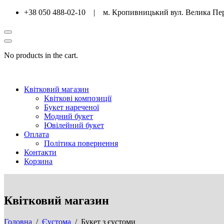
+38 050 488-02-10 | м. Кропивницький вул. Велика Пе
No products in the cart.
Квітковий магазин
Квіткові композиції
Букет нареченої
Модний букет
Ювілейний букет
Оплата
Політика повернення
Контакти
Корзина
Квітковий магазин
Головна
/
Єустома
/ Букет з єустоми