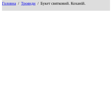
Головна
/
Троянди
/ Букет святковий. Коханій.